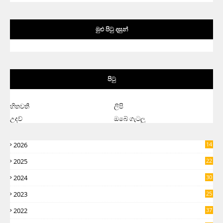
මුළු පිටු දසුන්
පිටු
හිතවතී
ලිපි
උදව්
ඔබේ ගැටලු
2026
14
2025
22
2024
30
2023
25
2022
37