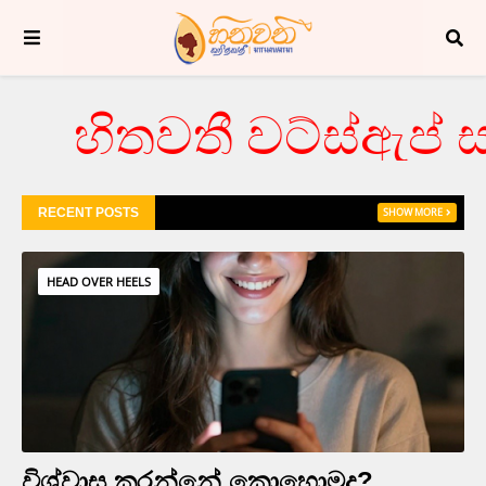
හිතවතී වට්ස්ඇප් ස
RECENT POSTS
SHOW MORE
HEAD OVER HEELS
විශ්වාස කරන්නේ කොහොමද?