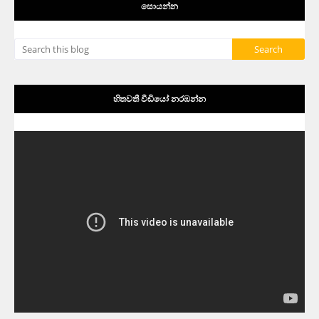
සොයන්න
හිතවතී වීඩියෝ නරඹන්න