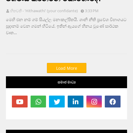
හිතවතී - 'Hithawathi' (your confidante)
3:33 PM
මෙහි එන නම් ගම් සියල්ල මනඃකල්පිතයි. ශානි නීති ප්‍රවේශ විභාගයට
සූදානම් වෙන ගමන් හිටියේ. ඉතින් ඇයගේ හීනය වුණේ සාර්ථක
වෘත…
Load More
සමාජ මාධ්‍ය