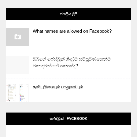
ජනප්‍රිය ලිපි
What names are allowed on Facebook?
ඔබගේ ෆේස්බුක් ගිණුම සම්පූර්ණයෙන්ම
මකාදමන්නේ කෙසේද?
தனியுரிமையும் பாதுகாப்பும்
ෆේස්බුක් - FACEBOOK