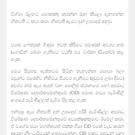
විශ්මා ඊළඟට මොකක්ද කරන්න ඕන කියලා දැනගන්න
හිතවතී ට කථා කරා. හිතවතී ඇයට දුන් උපදෙස් අනුව
ව්‍යාජ ෆේස්බුක් ගිණුම ඉවත් කිරීමට පමණක් අවශ්‍ය නම්
(ගොඩින් බේරා ගැනීමට වැනි) එය වාර්තා (රිපෝට්) කළ
හැක.
මෙය පිටුපස ඇත්තටම සිටින තැනැත්තා සොයා බලා
ඔවුන්ට එරෙහිව නීතීමය පියවර ගැනීමට (දඬුවම් ලබා දීමට)
අවශ්‍ය නම් ඇය අයත් වන පොලිස් ස්ථානයේ හෝ අපරාධ
විමර්ෂණ දෙපාර්තමේන්තුවේ (CID) සමාජ මාධ්‍ය පැමිණිලි
අංශයේ පැමිණිල්ලක් දැමීම සිදු කළ හැක.
ඉන්පසු ඇය හිතවතී දුන් උපදෙස් පරිදි පැමිණිල්ල අපරාධ
විමර්ෂණ දෙපාර්තමේන්තුවේ අධ්‍යක්ෂකතුමාට ඊමේල් කරා.
ඒ වගේම එයා මහත්තයත් එක්ක ගියා CID එකේ වැඩ කරන
අඳුරන නිලධාරියෙක් හම්බවෙන්න. CID එකට පුළුවන් වුනා