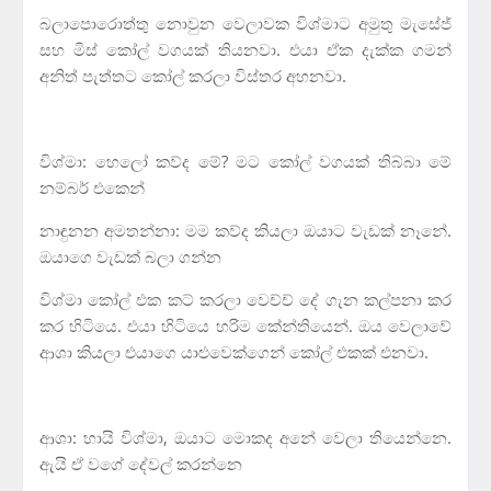
බලාපොරොත්තු නොවුන වෙලාවක විශ්මාට අමුතු මැසේජ්
සහ මිස් කෝල් වගයක් තියනවා. එයා ඒක දැක්ක ගමන්
අනිත් පැත්තට කෝල් කරලා විස්තර අහනවා.
විශ්මා: හෙලෝ කව්ද මේ? මට කෝල් වගයක් තිබ්බා මේ
නම්බර් එකෙන්
නාඳුනන අමතන්නා: මම කව්ද කියලා ඔයාට වැඩක් නෑනේ.
ඔයාගෙ වැඩක් බලා ගන්න
විශ්මා කෝල් එක කට් කරලා වෙච්ච් දේ ගැන කල්පනා කර
කර හිටියෙ. එයා හිටියෙ හරිම කේන්තියෙන්. ඔය වෙලාවේ
ආශා කියලා එයාගෙ යාළුවෙක්ගෙන් කෝල් එකක් එනවා.
ආශා: හායි විශ්මා, ඔයාට මොකද අනේ වෙලා තියෙන්නෙ.
ඇයි ඒ වගේ දේවල් කරන්නෙ