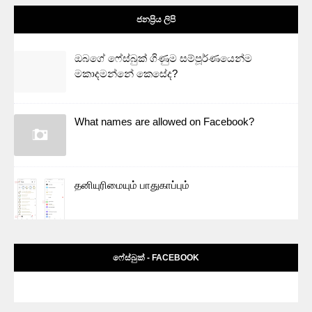
ජනප්‍රිය ලිපි
ඔබගේ ෆේස්බුක් ගිණුම සම්පූර්ණයෙන්ම
මකාදමන්නේ කෙසේද?
What names are allowed on Facebook?
தனியுரிமையும் பாதுகாப்பும்
ෆේස්බුක් - FACEBOOK