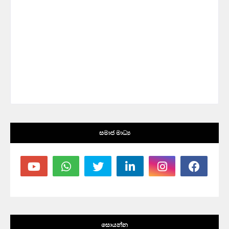
සමාජ මාධ්‍ය
සොයන්න