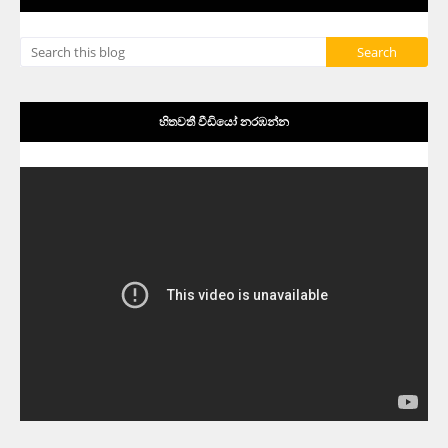
හිතවතී වීඩියෝ නරඹන්න