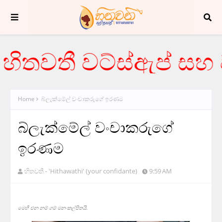
ිතවතී වට්ස්ඇප් සහ වය
Home
බ්ලැක්මේල් වංචාකරුගේ ඉරණම
බ්ලැක්මේල් වංචාකරුගේ
ඉරණම
හිතවතී - 'Hithawathi' (your confidante)
9:59 AM
මෙහි එන නම් ගම් මනංකල්පිතයි.