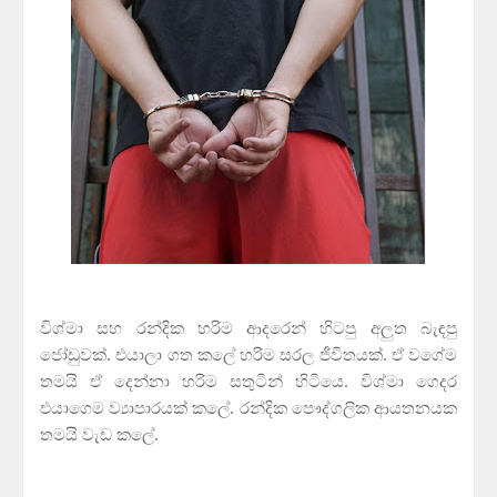
විශ්මා සහ රන්දික හරිම ආදරෙන් හිටපු අලුත බැඳපු
ජෝඩුවක්. එයාලා ගත කලේ හරිම සරල ජීවිතයක්. ඒ වගේම
තමයි ඒ දෙන්නා හරිම සතුටින් හිටියෙ. විශ්මා ගෙදර
එයාගෙම ව්‍යාපාරයක් කලේ. රන්දික පෞද්ගලික ආයතනයක
තමයි වැඩ කලේ.