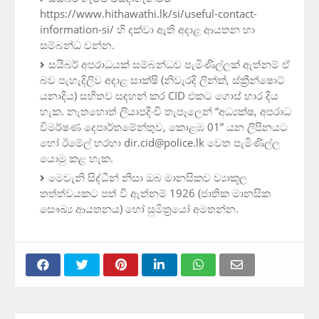
https://www.hithawathi.lk/si/useful-contact-
information-si/ හි දක්වා ඇති අදාළ ආයතන හා
සම්බන්ධ වන්න.
සයිබර් අපරාධයක් සම්බන්ධව පැමිණිල්ලක් ඇත්නම් ඒ
බව පැහැදිලිව අදාළ සාක්ෂි (නිවැරදි ලින්ක්, ස්ක්‍රීන්ෂොට්
යනාදිය) සහිතව සඳහන් කර CID එකට ගොස් භාර දිය
හැක. නැතහොත් ලියාපදිංචි තැපෑලෙන් “අධ්‍යක්ෂ, අපරාධ
විමර්ෂණ දෙපාර්තමේන්තුව, කොළඹ 01” යන ලිපිනයට
හෝ ඊමේල් හරහා dir.cid@police.lk වෙත පැමිණිල්ල
යොමු කළ හැක.
මෙවැනි සිද්ධීන් නිසා ඔබ මානසිකව ව්‍යාකූල
තත්ත්වයකට පත් වී ඇත්නම් 1926 (ජාතික මානසික
සෞඛ්‍ය ආයතනය) හෝ සුමිත්‍රයෝ අමතන්න.