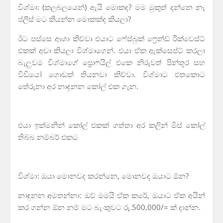
විශ්මා: (කලබලයෙන්) ඇයි මොකද? මම මුකුත් දන්නෙ නෑ
ප්ලීස් මට කියන්න මොකක්ද කියලා?
ඊට පස්සෙ ආශා කිව්වා එයාට ෆේස්බුක් ෆ්‍රෙන්ඩ් රික්වෙස්ට්
එකක් අවා කියලා විශ්මාගෙන්. එයා ඒක ඇක්සෙප්ට් කරලා
බැලුවම විශ්මාගේ ප්‍රොෆයිල් එකෙ නිරුවත් පින්තූර සහ
වීඩියෝ ගොඩක් තියනවා කිව්වා. විශ්මාට එතකොට
තේරුනා අර නාඳුනන කෝල් එක ගැන.
එයා ඉක්මනින් කෝල් එකක් ගත්තා අර කලින් මිස් කෝල්
තිබ්බ නම්බර් එකට
විශ්මා: ඔයා මොනවද කරන්නෙ, මොනවද ඔයාට ඕන?
නාඳුනන අමතන්නා: ඔව් මමයි ඒක කරේ, ඔයාට ඒක අයින්
කර ගන්න ඕන නම් මට බැංකුවට රු.500,000/= ක් දාන්න.