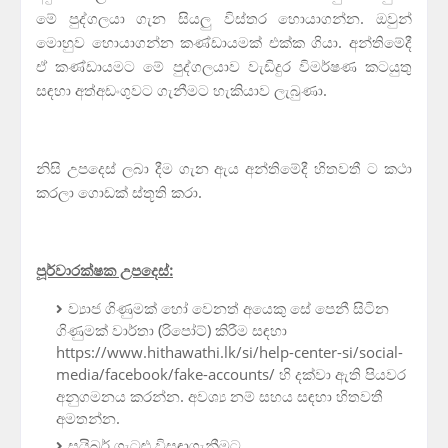
මේ පුද්ගලයා ගැන සියලු විස්තර හොයාගන්න. ඔවුන්
මොහුව හොයාගන්න කණ්ඩායමක් එක්ක ගියා. අන්තිමේදී
ඒ කණ්ඩායමට මේ පුද්ගලයාව වැඩිදුර විමර්ෂණ කටයුතු
සඳහා අත්අඩංගුවට ගැනීමට හැකියාව ලැබුණා.
නිසි උපදෙස් ලබා දීම ගැන ඇය අන්තිමේදී හිතවතී ට කථා
කරලා ගොඩක් ස්තූති කරා.
පූර්වාරක්ෂක උපදෙස්:
ව්‍යාජ ගිණුමක් හෝ වෙනත් අයෙකු සේ පෙනී සිටින
ගිණුමක් වාර්තා (රිපෝට්) කිරීම සඳහා
https://www.hithawathi.lk/si/help-center-si/social-
media/facebook/fake-accounts/ හි දක්වා ඇති පියවර
අනුගමනය කරන්න. අවශ්‍ය නම් සහය සඳහා හිතවතී
අමතන්න.
සයිබර් ගැටළු විසඳාගැනීමට