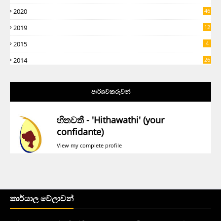
2020
46
2019
12
5
2015
4
2014
26
පාර්ශවකරුවන්
හිතවතී - 'Hithawathi' (your
confidante)
View my complete profile
කාර්යාල වේලාවන්