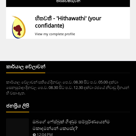
පාර්ශවකරුවන්
හිතවතී - 'Hithawathi' (your
confidante)
View my complete profile
කාර්යාල වේලාවන්
කාර්යාල වේලාවන් සතියේ දිනවල පෙ.ව. 08.30 සිට ප.ව. 05.00 දක්වා
සෙනසුරාදා දිනවල පෙ.ව. 08.30 සිට ප.ව. 12.30 දක්වා රජයේ නිවාඩු දිනයන්
හි වසා ඇත.
ජනප්‍රිය ලිපි
ඔබගේ ෆේස්බුක් ගිණුම සම්පූර්ණයෙන්ම
මකාදමන්නේ කෙසේද?
12:04 PM