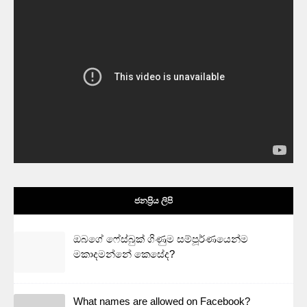
ජනප්‍රිය ලිපි
ඔබගේ ෆේස්බුක් ගිණුම සම්පූර්ණයෙන්ම
මකාදමන්නේ කෙසේද?
What names are allowed on Facebook?