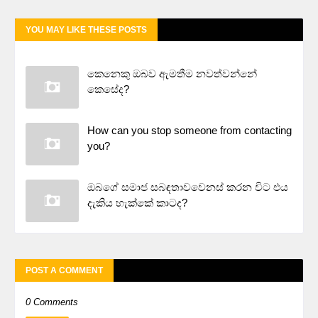
YOU MAY LIKE THESE POSTS
කෙනෙකු ඔබව ඇමතීම නවත්වන්නේ
කෙසේද?
How can you stop someone from contacting
you?
ඔබගේ සමාජ සබඳතාවවෙනස් කරන විට එය
දැකිය හැක්කේ කාටද?
POST A COMMENT
0 Comments