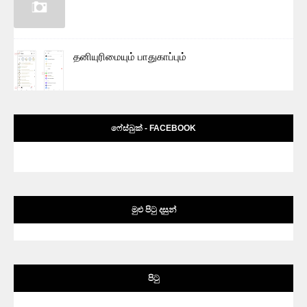
தனியுரிமையும் பாதுகாப்பும்
ෆේස්බුක් - FACEBOOK
මුළු පිටු දසුන්
පිටු