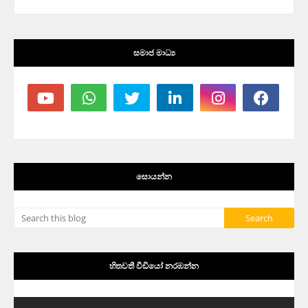
සමාජ මාධ්‍ය
සොයන්න
හිතවතී වීඩියෝ නරඹන්න