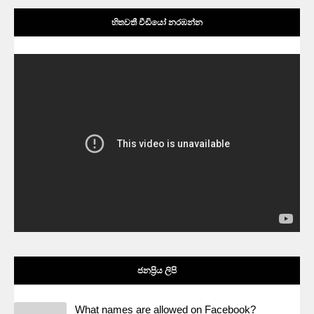
හිතවතී වීඩියෝ නරඹන්න
ජනප්‍රිය ලිපි
What names are allowed on Facebook?