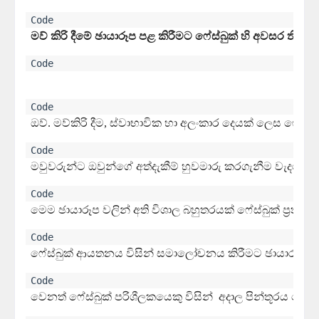
මව් කිරි දීමේ ඡායාරූප පළ කිරීමට ෆේස්බුක් හි අවසර තිබේද
ඔව්. මව්කිරි දීම
, 
ස්වාභාවික හා අලංකාර දෙයක් ලෙස ෆේස්බ
මවුවරුන්ට ඔවුන්ගේ අත්දැකීම් හුවමාරු කරගැනීම වැදගත්
මෙම ඡායාරූප වලින් අති විශාල බහුතරයක් ෆේස්බුක් ප්‍රතිපත
ෆේස්බුක් ආයතනය විසින් සමාලෝචනය කිරීමට ඡායාරූප ග
වෙනත් ෆේස්බුක් පරිශීලකයෙකු විසින්  අදාල පින්තූරය ෆෙස්