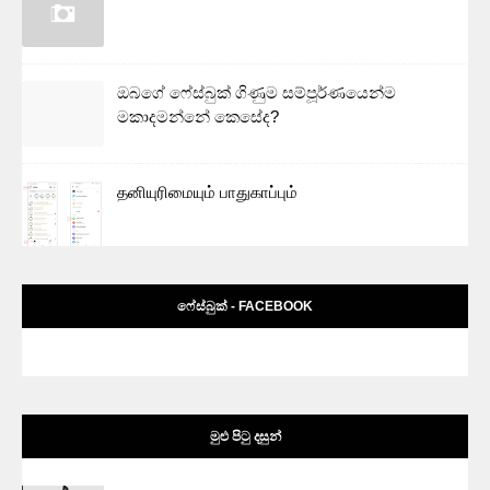
ඔබගේ ෆේස්බුක් ගිණුම සම්පූර්ණයෙන්ම
මකාදමන්නේ කෙසේද?
தனியுரிமையும் பாதுகாப்பும்
ෆේස්බුක් - FACEBOOK
මුළු පිටු දසුන්