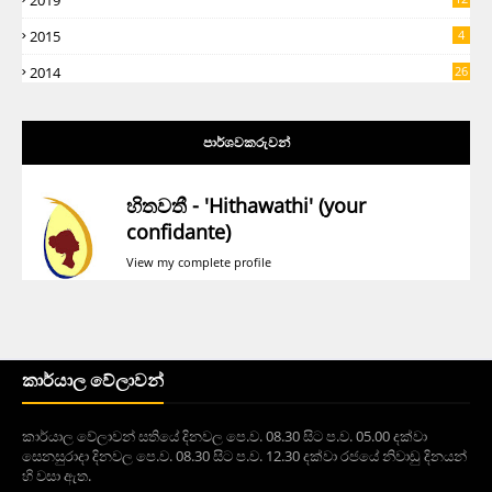
2019
5
2015
4
2014
26
පාර්ශවකරුවන්
හිතවතී - 'Hithawathi' (your
confidante)
View my complete profile
කාර්යාල වේලාවන්
කාර්යාල වේලාවන් සතියේ දිනවල පෙ.ව. 08.30 සිට ප.ව. 05.00 දක්වා
සෙනසුරාදා දිනවල පෙ.ව. 08.30 සිට ප.ව. 12.30 දක්වා රජයේ නිවාඩු දිනයන්
හි වසා ඇත.