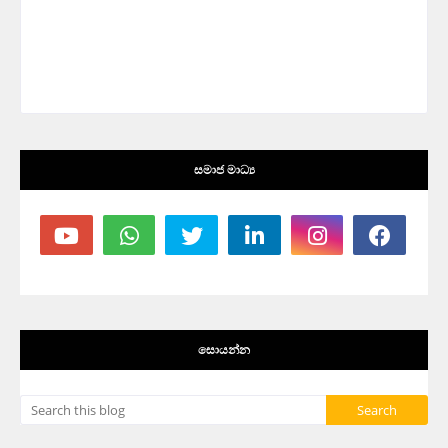
සමාජ මාධ්‍ය
සොයන්න