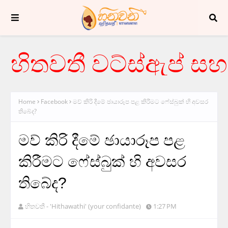
හිතවතී වට්ස්ඇප් සහ 
Home
Facebook
මව් කිරි දීමේ ඡායාරූප පළ කිරීමට ෆේස්බුක් හි අවසර
තිබේද?
මව් කිරි දීමේ ඡායාරූප පළ
කිරීමට ෆේස්බුක් හි අවසර
තිබේද?
හිතවතී - 'Hithawathi' (your confidante)
1:27 PM