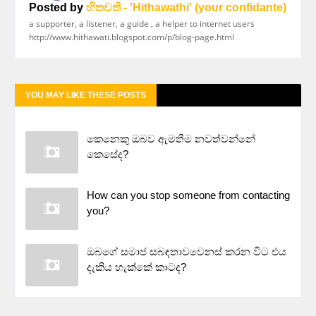
Posted by
හිතවතී - 'Hithawathi' (your confidante)
a supporter, a listener, a guide , a helper to internet users
http://www.hithawati.blogspot.com/p/blog-page.html
YOU MAY LIKE THESE POSTS
කෙනෙකු ඔබව ඇමතීම නවත්වන්නේ
කෙසේද?
How can you stop someone from contacting
you?
ඔබගේ සමාජ සබඳතාවවෙනස් කරන විට එය
දැකිය හැක්කේ කාටද?