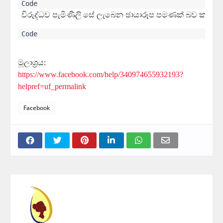
විරුද්ධව පැමිණිලි සේ ලැබෙන ඡායාරූප පමණක් බව කරු
මූලාශ්‍රය:
https://www.facebook.com/help/340974655932193?
helpref=uf_permalink
Facebook