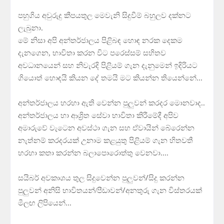
පහුගිය අවුරුදු කීපයතුල මෙවැනි සිදුවීම් බහුලව දක්නට
ලැබුනා.
මේ නිසා අපි අන්තර්ජාලය පිළිබඳ හොඳ නරක දෙකම
දැනගෙන, භාවිතා කරන විට පරෙස්සම් සහිතව
අවධානයෙන් සහ නිවැරදි පිළියම් ගැන දැනුමෙන් ඉදිරියට
ගියොත් හොඳයි කියන දේ තමයි මට කියන්න තියෙන්නේ...
අන්තර්ජාලය හරහා ඇති වෙන්න පුලුවන් කරදර මොනවාද..
අන්තර්ජාලය හා ආශ්‍රිත සේවා භාවිතා කිරීමේදී අපිව
අමාරුවේ වැටෙන අවස්ථා ගැන සහ ඒවායින් බේරෙන්න
නැත්නම් කරදරයක් උනාම කළයුතු පිළියම් ගැන හිතවතී
හරහා කතා කරන්න බලාපොරොත්තු වෙනවා....
/
සයිබර් අවකාශය තුල සිදුවෙන්න පුලුවන්
සිදු කරන්න
/
පුලුවන් අනිසි භාවිතයන්/පීඩාවන්
අනතුරු ගැන විස්තරයක්
මීලඟ ලිපියෙන්...