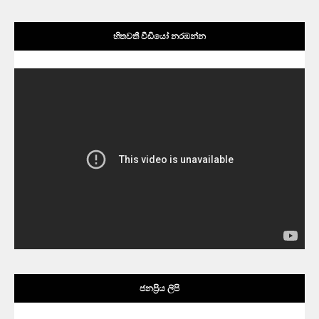
හිතවතී වීඩියෝ නරඹන්න
ජනප්‍රිය ලිපි