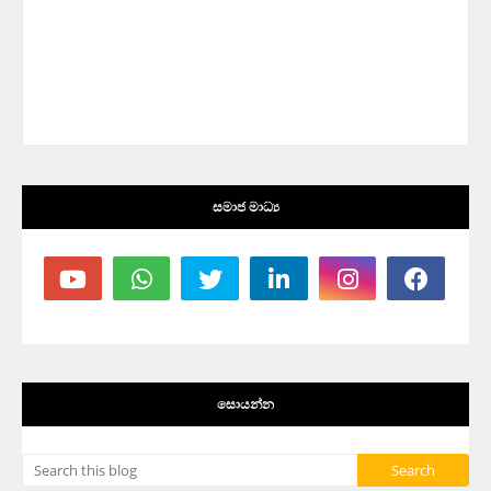
සමාජ මාධ්‍ය
සොයන්න