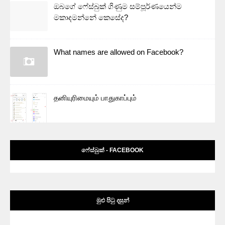
ඔබගේ ෆේස්බුක් ගිණුම සම්පූර්ණයෙන්ම
මකාදමන්නේ කෙසේද?
What names are allowed on Facebook?
தனியுரிமையும் பாதுகாப்பும்
ෆේස්බුක් - FACEBOOK
මුළු පිටු දසුන්