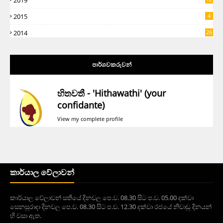
2019
5
2015
4
2014
26
පාර්ශවකරුවන්
හිතවතී - 'Hithawathi' (your
confidante)
View my complete profile
කාර්යාල වේලාවන්
කාර්යාල වේලාවන් සතියේ දිනවල පෙ.ව. 08.30 සිට ප.ව. 05.00 දක්වා
සෙනසුරාදා දිනවල පෙ.ව. 08.30 සිට ප.ව. 12.30 දක්වා රජයේ නිවාඩු දිනයන්
හි වසා ඇත.