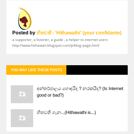
Posted by
හිතවතී - 'Hithawathi' (your confidante)
a supporter, a listener, a guide , a helper to internet users
http://www.hithawati.blogspot.com/p/blog-page.html
YOU MAY LIKE THESE POSTS
අන්තර්ජාලය හොඳයිද ? නරකයිද? (Is Internet
good or bad?)
හිතවතී ගැන...(Hithawathi is...)