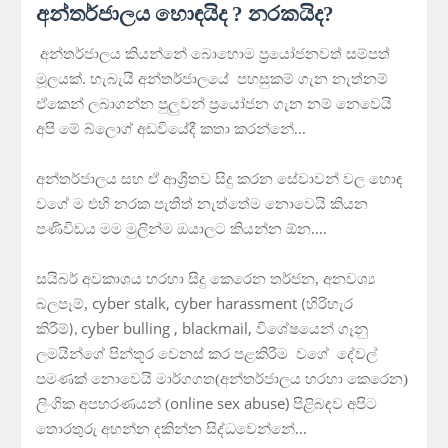
අන්තර්ජාලය හොඳයිද ? නරකයිද?
අන්තර්ජාලය කියන්නේ බොහොම ප්‍රයෝජනවත් සම්පත්
මූලයක්. හැබැයි අන්තර්ජාලයේ පහසුකම් ගැන නැත්නම්
ඒකෙන් ලබාගන්න පුලුවන් ප්‍රයෝජන ගැන නම් නෙවෙයි
අපි මේ බ්ලොග් අඩවියේදී කතා කරන්නේ...
අන්තර්ජාලය සහ ඒ ආශ්‍රිතව සිදු කරන සේවාවන් වල හොඳ
වගේ ම එහි නරක පැතිත් නැත්තේම නොවෙයි කියන
පණිවිඩය මම මුලින්ම ඔයාලට කියන්න ඕන....
සයිබර් අවකාශය හරහා සිදු කෙරෙන තර්ජන, අනවශ්‍ය
cyber stalk, cyber harassment
බලපෑම්,
හිරිහැර
(
cyber bulling , blackmail,
කිරීම්
විශේෂයෙන් ගෑනු
),
ලමයින්ගේ පින්තූර වෙනස් කර පළකිරීම වගේ දේවල්
පමණක් නොවෙයි මාර්ගගත(අන්තර්ජාලය හරහා කෙරෙන)
online sex abuse)
ලිංගික අපහරණයන් (
පිළිබඳව අපිට
තොරතුරු අහන්න දකින්න සිද්ධවෙන්නේ...