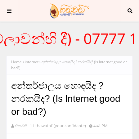
වන්හි දී) - 07777 11
Home
internet
අන්තර්ජාලය හොඳයිද ? නරකයිද? (Is Internet good or
bad?)
අන්තර්ජාලය හොඳයිද ?
නරකයිද? (Is Internet good
or bad?)
හිතවතී - 'Hithawathi' (your confidante)
4:41 PM