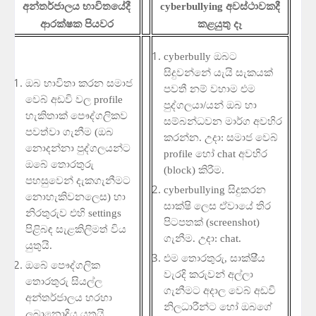
අන්තර්ජාලය
භාවිතයේදී
cyberbullying
අවස්ථාවකදී
ආරක්
ෂක
පියවර
කළයුතු
දෑ
cyberbully
ඔබට
සිදුවන්නේ
යැයි
සැකයක්
ඔබ
භාවිතා
කරන
සමාජ
පවතී
නම්
වහාම
එම
වෙබ්
අඩවි
වල
profile
පුද්ගලයා
/
යන්
ඔබ
හා
හැකිතාක්
පෞද්ගලිකව
සම්බන්ධවන
මාර්ග
අවහිර
පවත්වා
ගැනීම
(
ඔබ
කරන්න
.
උදා
:
සමාජ
වෙබ්
නොදන්නා
පුද්ගලයන්ට
profile
හෝ
chat
අවහිර
ඔබේ
තොරතුරු
(block)
කිරීම
.
පහසුවෙන්
දැකගැනීමට
cyberbullying
සිදුකරන
නොහැකිවනලෙස
)
හා
සාක්
ෂි
ලෙස
ඒවායේ
තිර
නිරතුරුව
එහි
settings
පිටපතක්
(
screenshot
)
පිළිබඳ
සැළකිලිමත්
විය
ගැනීම
.
උදා
:
chat
.
යුතුයි
.
එම
තොරතුරු
,
සාක්
ෂ
ය
ඔබේ
පෞද්ගලික
වැරදි
කරුවන්
අල්ලා
තොරතුරු
සියල්ල
ගැනීමට
අදාල
වෙබ්
අඩවි
අන්තර්ජාලය
හරහා
නිලධාරීන්ට
හෝ
ඔබගේ
ලබානොදිය
යුතුයි
.