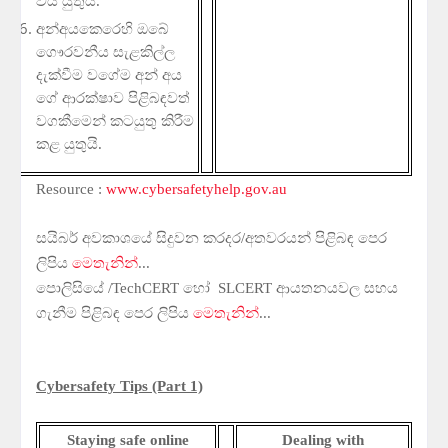
විය
යුතුයි
.
අන්අයකෙරෙහි
ඔබේ
ගෞරවනීය
සැළකිල්ල
දැක්වීම
වගේම
අන්
අය
ගේ
ආරක්
ෂාව
පිළිබඳවත්
වගකීමෙන්
කටයුතු
කිරීම
කළ
යුතුයි
.
Resource :
www.cybersafetyhelp.gov.au
සයිබර්
අවකාශයේ
සිදුවන
කරදර
/
අතවරයන්
පිළිබඳ
පෙර
ලිපිය
මෙතැනින්
...
පොලිසියේ
/
TechCERT හෝ SLCERT
ආයතනයවල
සහය
ගැනීම
පිළිබඳ
පෙර
ලිපිය
මෙතැනින්
...
Cybersafety Tips (Part 1)
Staying safe online
Dealing with