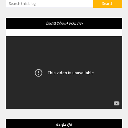
හිතවතී වීඩියෝ නරඹන්න
ජනප්‍රිය ලිපි