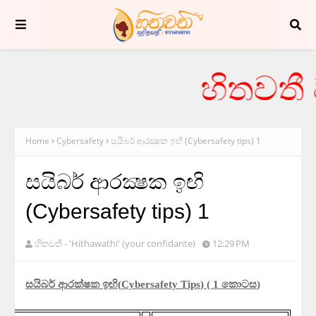
හිතවතී ව
Home
Cybersafety
සයිබර් ආරක්‍ෂක ඉඟි (Cybersafety tips) 1
සයිබර් ආරක්‍ෂක ඉඟි
(Cybersafety tips) 1
හිතවතී - 'Hithawathi' (your confidante)
12:29 PM
සයිබර්
ආරක්
ෂක
ඉඟි
(
Cybersafety Tips
)
( 1
කොටස
)