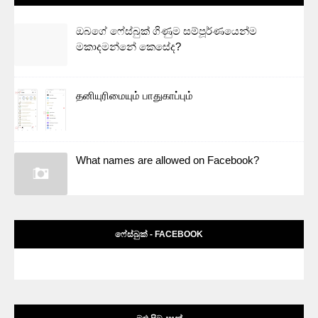
ඔබගේ ෆේස්බුක් ගිණුම සම්පූර්ණයෙන්ම
මකාදමන්නේ කෙසේද?
தனியுரிமையும் பாதுகாப்பும்
What names are allowed on Facebook?
ෆේස්බුක් - FACEBOOK