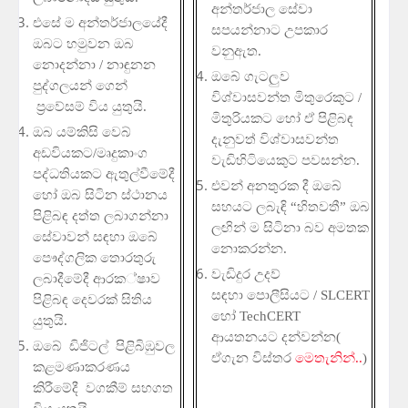
අන්තර්ජාල
සේවා
එසේ
ම
අන්තර්ජාලයේදී
සපයන්නාට
උපකාර
ඔබට
හමුවන
ඔබ
වනුඇත
.
නොදන්නා
/
නාඳුනන
ඔබේ
ගැටලුව
පුද්ගලයන්
ගෙන්
විශ්වාසවන්ත
මිතුරෙකුට
/
ප්‍ර
වේසම්
විය
යුතුයි
.
මිතුරියකට
හෝ
ඒ
පිළිබ ඳ
ඔබ
යම්කිසි
වෙබ්
දැනුවත්
විශ්වාසවන්ත
අඩවියකට
/
මෘදුකාංග
වැඩිහිටියෙකුට
පවසන්න
.
පද්ධතියකට
ඇතුල්වීමේදී
එවන්
අනතුරක
දී
ඔබේ
හෝ
ඔබ
සිටින
ස්ථානය
සහයට
ලබැඳි
“
හිතවතී
”
ඔබ
පිළිබඳ
දත්ත
ලබාගන්නා
ලඟින්
ම
සිටිනා
බව
අමතක
සේවාවන්
සඳහා
ඔබේ
නොකරන්න
.
පෞද්ගලික
තොරතුරු
වැඩිදුර
උදව්
ලබාදීමේදී
ආරක
්ෂාව
සඳහා
පොලීසියට
/
SLCERT
පිළිබඳ
දෙවරක්
සිතිය
හෝ
TechCERT
යුතුයි
.
ආයතනයට
දන්වන්න
(
ඔබේ
ඩිජිටල්
පිළිබිඹුවල
ඒගැන
විස්තර
මෙතැනින්
..
)
කළමණාකරණය
කිරීමේදී
වගකීම්
සහගත