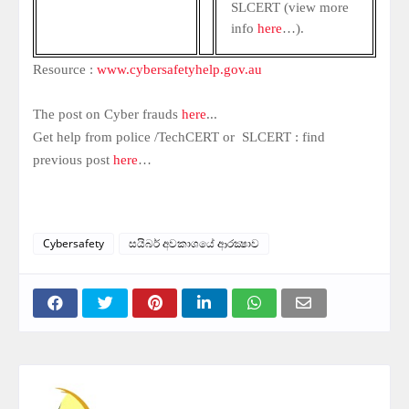
SLCERT
(view more
info
here
…).
Resource :
www.cybersafetyhelp.gov.au
The post on Cyber frauds
here
...
Get help from
police
/
TechCERT
or
SLCERT
: find
previous post
here
…
Cybersafety
සයිබර් අවකාශයේ ආරක්‍ෂාව