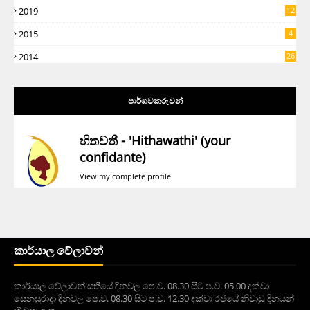
2019
12
5
2015
4
2014
26
පාර්ශවකරුවන්
හිතවතී - 'Hithawathi' (your
confidante)
View my complete profile
කාර්යාල වේලාවන්
කාර්යාල වේලාවන් සතියේ දිනවල පෙ.ව. 08.30 සිට ප.ව. 05.00 දක්වා
සෙනසුරාදා දිනවල පෙ.ව. 08.30 සිට ප.ව. 12.30 දක්වා රජයේ නිවාඩු දිනයන්