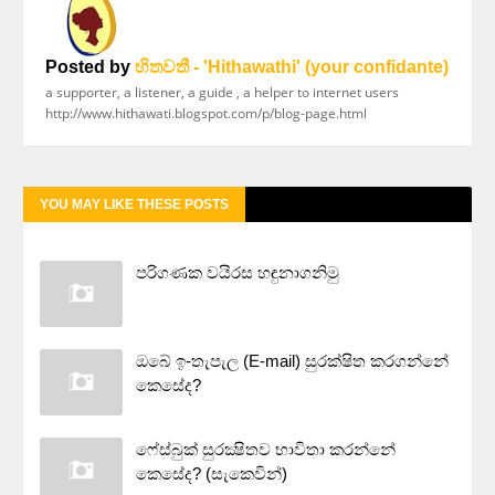
Posted by
හිතවතී - 'Hithawathi' (your confidante)
a supporter, a listener, a guide , a helper to internet users
http://www.hithawati.blogspot.com/p/blog-page.html
YOU MAY LIKE THESE POSTS
පරිගණක වයිරස හඳුනාගනිමු
ඔබේ ඉ-තැපැල (E-mail) සුරක්ෂිත කරගන්නේ
කෙසේද?
ෆේස්බුක් සුරක්‍ෂිතව භාවිතා කරන්නේ
කෙසේද? (සැකෙවින්)