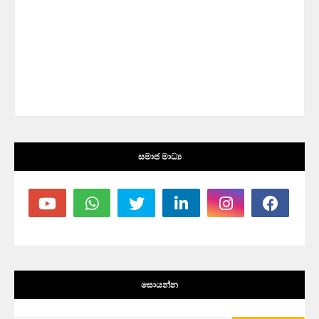
සමාජ මාධ්‍ය
සොයන්න